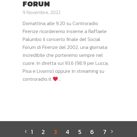
FORUM
9 Novembre, 2022
Domattina alle 9.20 su Controradio
Firenze ricorderemo insieme a Raffaele
Palumbo il concerto finale del Social
Forum di Firenze del 2002, una giornata
incredibile che porteremo sempre nel
cuore. In diretta sui 93.6 (98.9 per Lucca,
Pisa e Livorno) oppure in streaming su
controradio.it
...
1
2
3
4
5
6
7