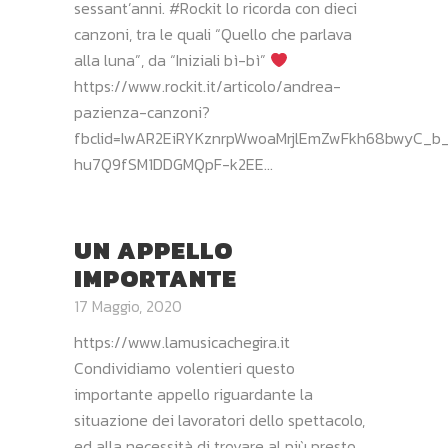
sessant’anni. #Rockit lo ricorda con dieci
canzoni, tra le quali “Quello che parlava
alla luna”, da “Iniziali bì-bì”
https://www.rockit.it/articolo/andrea-
pazienza-canzoni?
fbclid=IwAR2EiRYKznrpWwoaMrjlEmZwFkh68bwyC_b_
hu7Q9fSM1DDGMQpF-k2EE...
UN APPELLO
IMPORTANTE
17 Maggio, 2020
https://www.lamusicachegira.it
Condividiamo volentieri questo
importante appello riguardante la
situazione dei lavoratori dello spettacolo,
ed alla necessità di trovare al più presto