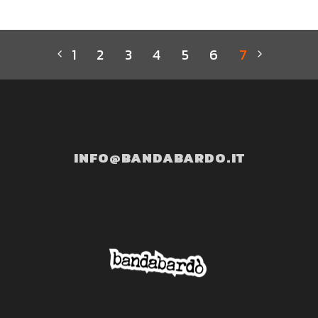
1
2
3
4
5
6
7
INFO@BANDABARDO.IT