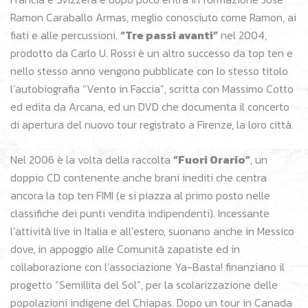
Ramon Caraballo Armas, meglio conosciuto come Ramon, ai
fiati e alle percussioni.
“Tre passi avanti”
nel 2004,
prodotto da Carlo U. Rossi è un altro successo da top ten e
nello stesso anno vengono pubblicate con lo stesso titolo
l’autobiografia “Vento in Faccia”, scritta con Massimo Cotto
ed edita da Arcana, ed un DVD che documenta il concerto
di apertura del nuovo tour registrato a Firenze, la loro città.
Nel 2006 è la volta della raccolta
“Fuori Orario”
, un
doppio CD contenente anche brani inediti che centra
ancora la top ten FIMI (e si piazza al primo posto nelle
classifiche dei punti vendita indipendenti). Incessante
l’attività live in Italia e all’estero, suonano anche in Messico
dove, in appoggio alle Comunità zapatiste ed in
collaborazione con l’associazione Ya-Basta! finanziano il
progetto “Semillita del Sol”, per la scolarizzazione delle
popolazioni indigene del Chiapas. Dopo un tour in Canada