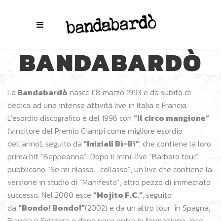
BANDABARDÒ
La
Bandabardò
nasce l’8 marzo 1993 e da subito di
dedica ad una intensa attività live in Italia e Francia.
L’esordio discografico è del 1996 con
“Il circo mangione”
(vincitore del Premio Ciampi come migliore esordio
dell’anno), seguito da
“Iniziali Bì-Bì”
, che contiene la loro
prima hit “Beppeanna”. Dopo il mini-live “Barbaro tour”
pubblicano “Se mi rilasso… collasso”, un live che contiene la
versione in studio di “Manifesto”, altro pezzo di immediato
successo. Nel 2000 esce
“Mojito F.C.”
, seguito
da
“Bondo! Bondo!”
(2002) e da un altro tour in Spagna,
Francia e Svizzera e dopo poco entra in formazione Jose