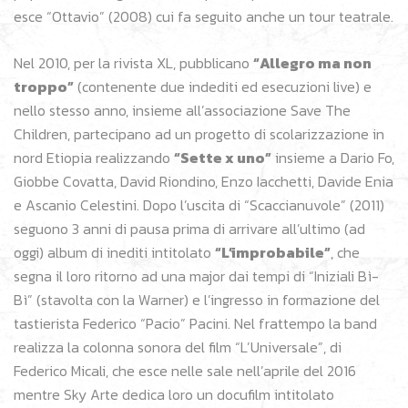
esce “Ottavio” (2008) cui fa seguito anche un tour teatrale.
Nel 2010, per la rivista XL, pubblicano
“Allegro ma non
troppo”
(contenente due indediti ed esecuzioni live) e
nello stesso anno, insieme all’associazione Save The
Children, partecipano ad un progetto di scolarizzazione in
nord Etiopia realizzando
“Sette x uno”
insieme a Dario Fo,
Giobbe Covatta, David Riondino, Enzo Iacchetti, Davide Enia
e Ascanio Celestini. Dopo l’uscita di “Scaccianuvole” (2011)
seguono 3 anni di pausa prima di arrivare all’ultimo (ad
oggi) album di inediti intitolato
“L’improbabile”
, che
segna il loro ritorno ad una major dai tempi di “Iniziali Bì-
Bì” (stavolta con la Warner) e l’ingresso in formazione del
tastierista Federico “Pacio” Pacini. Nel frattempo la band
realizza la colonna sonora del film “L’Universale”, di
Federico Micali, che esce nelle sale nell’aprile del 2016
mentre Sky Arte dedica loro un docufilm intitolato